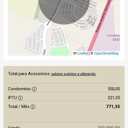
Leaflet
|
©
OpenStreetMap
Total para Acessórios
valores sujeitos a alteração.
Condomínio
550,00
IPTU
221,35
Total / Mês
771,35
740.000,00