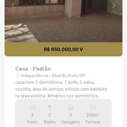
R$ 650.000,00 V
Casa - Padrão
Independência - Ribeirão Preto/SP
casa com 3 dormitórios, 1 suíte, 2 salas,
cozinha, área de serviço, edícula com banheiro
na área externa. Armários nos dormitórios,
cozinha e banheiros. Garagem para 3 carros.
3
2
3
200m²
Dorm.
Banho
Garagens
Terreno