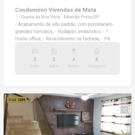
Condomínio Vivendas da Mata
Quinta da Boa Vista - Ribeirão Preto/SP
- Acabamento de alto padrão, com porcelanato
grandes formatos; - Rodapés embutidos; - ?
Home office; - Revestimento na fachada; - Pé
direito alto; - Piscina de alvenaria e revestimento
cerâmico, com hidromassagem e preparada para
3
3
4
4
aquecimento; - Ilha e bancadas dos banheiros em
Dorm.
Suítes
Banho
Garagens
granito; - Cooktop, churrasqueira e coifas em
inox, já instalados; - Ralos lineares e ralos click,
tubulação 100% Tigre; - Infraestrutura para
energia fotovoltaica; - Iluminação completa e
funcionando, 100% LED; - Aquecimento solar dos
Cód.
1239
chuveiros e torneiras, com boiler instalado; -
Forro de gesso na casa toda.