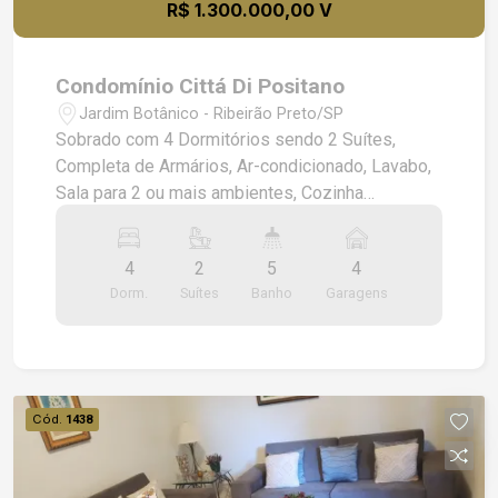
R$ 1.300.000,00 V
Condomínio Cittá Di Positano
Jardim Botânico - Ribeirão Preto/SP
Sobrado com 4 Dormitórios sendo 2 Suítes,
Completa de Armários, Ar-condicionado, Lavabo,
Sala para 2 ou mais ambientes, Cozinha
Planejada, Espaço Gourmet Completo, Salão de
Festas, 4 Vagas de Garagem.
4
2
5
4
Dorm.
Suítes
Banho
Garagens
Cód.
1438