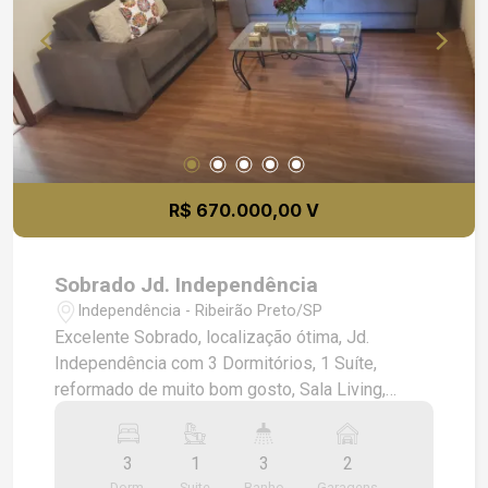
R$ 670.000,00 V
Sobrado Jd. Independência
Independência - Ribeirão Preto/SP
Excelente Sobrado, localização ótima, Jd.
Independência com 3 Dormitórios, 1 Suíte,
reformado de muito bom gosto, Sala Living,
Home Theater, todos os cômodos com Ar-
condicionado, Copa, Cozinha, Lavabo, Área
3
1
3
2
externa com uma Varanda Grande, Piscina, Muito
Dorm.
Suite
Banho
Garagens