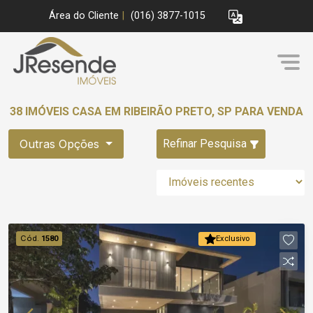
Área do Cliente
|
(016) 3877-1015
38 IMÓVEIS CASA EM RIBEIRÃO PRETO, SP PARA VENDA
Outras Opções
Refinar Pesquisa
Cód.
1580
Exclusivo