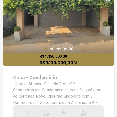
R$ 1.150.000,00
R$ 1.100.000,00 V
Casa - Condomínio
Nova Aliança - Ribeirão Preto/SP
Casa térrea em Condomínio na zona Sul próximo
ao Mercado Novo, Ribeirão Shopping com 3
Dormitórios, 1 Suíte todos com Armários e Ar-
condicionado, Ventiladores de Teto, Banheiro
Social, Sala para 2 Ambientes, Piso cerâmico,