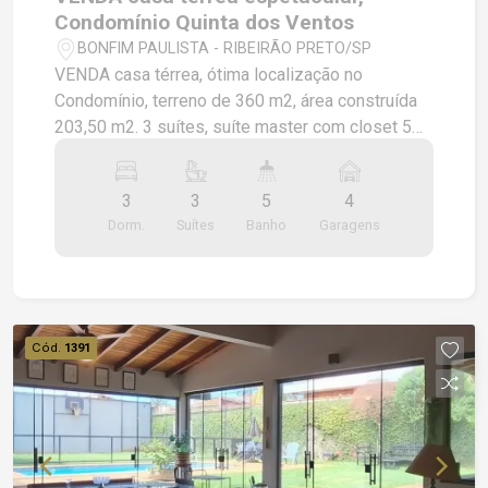
Condomínio Quinta dos Ventos
BONFIM PAULISTA - RIBEIRÃO PRETO/SP
VENDA casa térrea, ótima localização no
Condomínio, terreno de 360 m2, área construída
203,50 m2. 3 suítes, suíte master com closet 5
banheiros cozinha varanda gourmet piscina com
hidro e iluminação esquadrias de alumínios com
3
3
5
4
persiana integradae automatizadas completa em
Dorm.
Suítes
Banho
Garagens
armários eletrodomésticos (forno,
coifa,microondas, cooktop) espelhos e box
iluminação paisagismo diferenciado boiler e
aquecedor infra estrutura para ar condicionado e
fotovoltaica. *Previsão de entrega Outubro 2025.
Cód.
1391