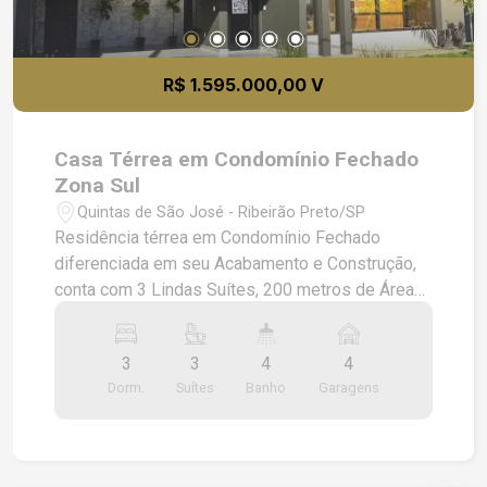
R$ 1.595.000,00 V
Casa Térrea em Condomínio Fechado
Zona Sul
Quintas de São José - Ribeirão Preto/SP
Residência térrea em Condomínio Fechado
diferenciada em seu Acabamento e Construção,
conta com 3 Lindas Suítes, 200 metros de Área
Construída,405 de terreno, toda em Porcelanato,
Pé direito Alto, Lavabo, Iluminação Diferenciada,
3
3
4
4
Varanda Gourmet separada, Despensa, Piscina
Dorm.
Suítes
Banho
Garagens
Aquecida, Luminosidade Natural, Quintal, 4 Vagas
de Garagem.