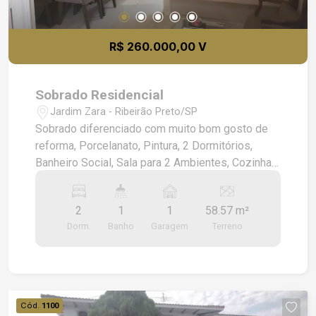
R$ 260.000,00 V
Sobrado Residencial
Jardim Zara - Ribeirão Preto/SP
Sobrado diferenciado com muito bom gosto de
reforma, Porcelanato, Pintura, 2 Dormitórios,
Banheiro Social, Sala para 2 Ambientes, Cozinha
Planejada, Quintal,1 Vaga de garagem. Confira nas
Fotos.
2
1
1
58.57 m²
Dorm.
Banho
Garagem
Terreno
Cód.
1100