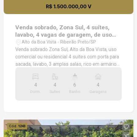
R$ 1.500.000,00 V
Venda sobrado, Zona Sul, 4 suítes,
lavabo, 4 vagas de garagem, de uso
comercial ou residencial
Alto da Boa Vista - Ribeirão Preto/SP
Venda sobrado Zona Sul, Alto da Boa Vista, uso
comercial ou residencial 4 suítes com porta para
sacada, lavabo, 3 amplas salas, rico em armários
copa, cozinha, escritório piscina, vestiário
churrasqueira, amplo quintal banheiro de
4
4
6
4
funcionário
Dorm.
Suítes
Banho
Garagens
Cód.
1243