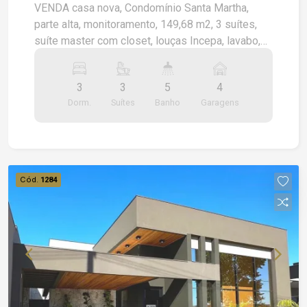
Ribeirão Preto/SP
VENDA casa nova, Condomínio Santa Martha,
parte alta, monitoramento, 149,68 m2, 3 suítes,
suíte master com closet, louças Incepa, lavabo,
pé direito elevado, escritório, churrasqueira, sala
integrada à cozinha e churrasqueira, piscina, área
3
3
5
4
de serviço, 4 vagas de garagem, sendo 2
Dorm.
Suítes
Banho
Garagens
cobertas.
Cód.
1284