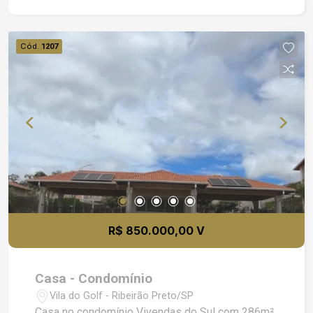
Conheça os diferenciais que o condomínio
oferece: - Piscinas adulto e infantil - Bar e deck
molhado - Espaço gourmet - Churrasqueira -
Cód.
1207
Salão de festas - Ciclovia - Quadra de tênis -
Quadra de vôlei - Quadra gramada - Estação de
ginastica - Baby place - Lounge - Fitness room -
Pista de cooper - Portaria com segurança 24
horas
R$ 850.000,00 V
Casa - Condomínio
Vila do Golf - Ribeirão Preto/SP
Casa no condomínio Vivendas do Sul com 286m²