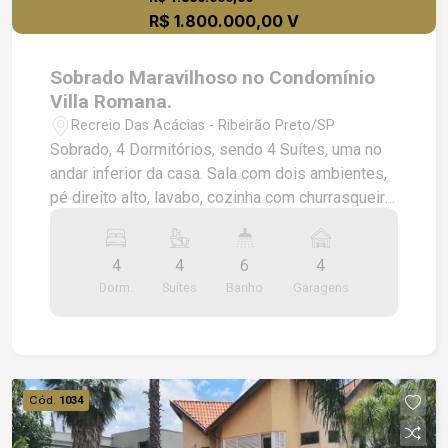
R$ 1.800.000,00 V
Sobrado Maravilhoso no Condomínio
Villa Romana.
Recreio Das Acácias - Ribeirão Preto/SP
Sobrado, 4 Dormitórios, sendo 4 Suítes, uma no
andar inferior da casa. Sala com dois ambientes,
pé direito alto, lavabo, cozinha com churrasqueira
integrada, área de serviço, quarto de despejo,
armários de alvenaria no lado externo da casa,
4
4
6
4
banheiro que serve a piscina, a qual é aquecida.
Dorm.
Suítes
Banho
Garagens
Garagem coberta para dois carros. Canil. Água
aquecida nas torneiras dos banheiros e da
cozinha. Ar-condicionado nos quartos, salas e
cozinha. Energia fotovoltaica.
Cód.
1034