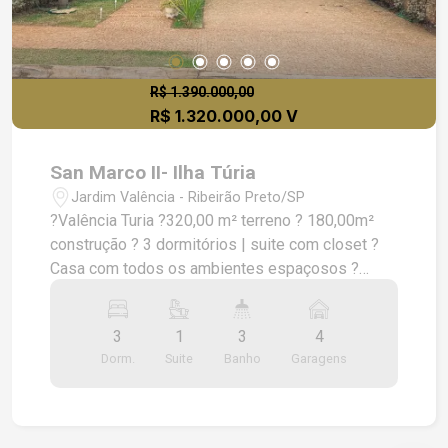
R$ 1.390.000,00
R$ 1.320.000,00 V
San Marco II- Ilha Túria
Jardim Valência - Ribeirão Preto/SP
?Valência Turia ?320,00 m² terreno ? 180,00m²
construção ? 3 dormitórios | suite com closet ?
Casa com todos os ambientes espaçosos ?
Fotovoltaico completo ?? Ar condicionado em
todos ambientes ?? Rica em Armários ?? janelas
3
1
3
4
blackout automatizadas ? Área Gourmet com
Dorm.
Suite
Banho
Garagens
cozinha integrada ? Lavanderia ???? Piscina com
aquecimento, hidromassagem ? Vestiário ? 4
vagas - 2 cobertas ? Iluminação completa ?? ?
Condomínio conta com Portaria 24hr, playground,