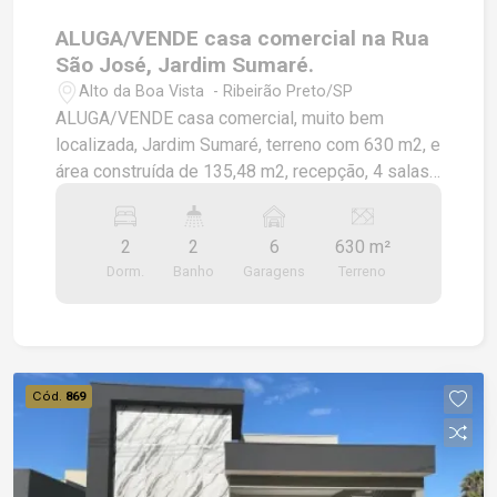
ALUGA/VENDE casa comercial na Rua
São José, Jardim Sumaré.
Alto da Boa Vista - Ribeirão Preto/SP
ALUGA/VENDE casa comercial, muito bem
localizada, Jardim Sumaré, terreno com 630 m2, e
área construída de 135,48 m2, recepção, 4 salas,
2 banheiros, 6 vagas de garagem pelo lado de
dentro, em frente à casa, portão eletrônico.
2
2
6
630 m²
Dorm.
Banho
Garagens
Terreno
Cód.
869