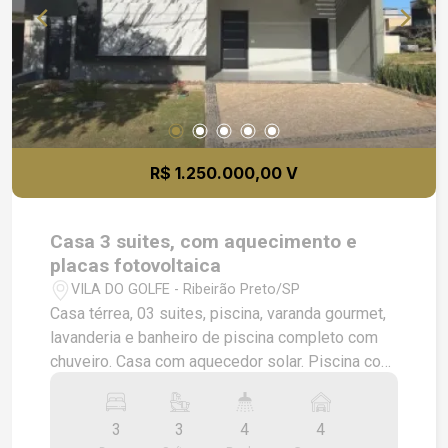
R$ 1.250.000,00 V
Casa 3 suites, com aquecimento e
placas fotovoltaica
VILA DO GOLFE - Ribeirão Preto/SP
Casa térrea, 03 suites, piscina, varanda gourmet,
lavanderia e banheiro de piscina completo com
chuveiro. Casa com aquecedor solar. Piscina com
instalação de pré aquecimento e iluminada
Cascata, Venezianas automatizadas, Varanda
3
3
4
4
com granito preto, Cozinha ampla rica em