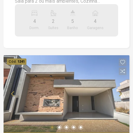
Sala para 2 ou mais ambientes, Cozinha
Planejada, Espaço Gourmet Completo, Salão de
Festas, 4 Vagas de Garagem.
4
2
5
4
Dorm.
Suítes
Banho
Garagens
Cód.
1241