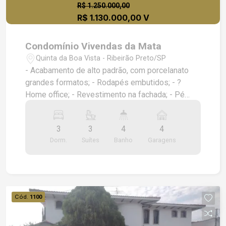
R$ 1.250.000,00
R$ 1.130.000,00 V
Condomínio Vivendas da Mata
Quinta da Boa Vista - Ribeirão Preto/SP
- Acabamento de alto padrão, com porcelanato
grandes formatos; - Rodapés embutidos; - ?
Home office; - Revestimento na fachada; - Pé
direito alto; - Piscina de alvenaria e revestimento
cerâmico, com hidromassagem e preparada para
3
3
4
4
aquecimento; - Ilha e bancadas dos banheiros em
Dorm.
Suítes
Banho
Garagens
granito; - Cooktop, churrasqueira e coifas em
inox, já instalados; - Ralos lineares e ralos click,
tubulação 100% Tigre; - Infraestrutura para
energia fotovoltaica; - Iluminação completa e
funcionando, 100% LED; - Aquecimento solar dos
Cód.
1100
chuveiros e torneiras, com boiler instalado; -
Forro de gesso na casa toda.