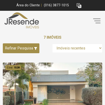
Área do Cliente
|
(016) 3877-1015
7 IMÓVEIS
Refinar Pesquisa
Cód.
1528