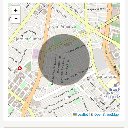
+
−
Leaflet
|
©
OpenStreetMap