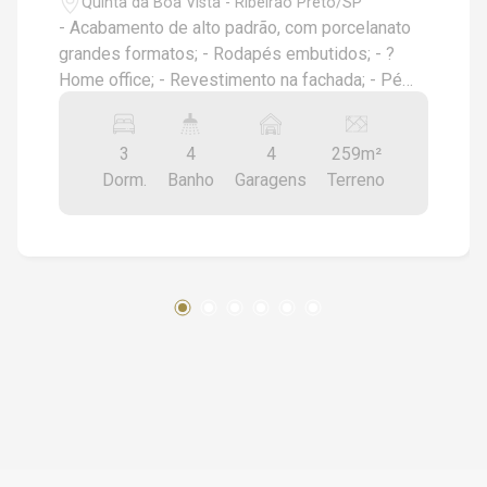
Quinta da Boa Vista - Ribeirão Preto/SP
- Acabamento de alto padrão, com porcelanato
grandes formatos; - Rodapés embutidos; - ?
Home office; - Revestimento na fachada; - Pé
direito alto; - Piscina de alvenaria e
revestimento cerâmico, com hidromassagem e
3
4
4
259m²
preparada para aquecimento; - Ilha e bancadas
Dorm.
Banho
Garagens
Terreno
dos banheiros em granito; - Cooktop,
churrasqueira e coifas em inox, já instalados; -
Ralos lineares e ralos click, tubulação 100%
Tigre; - Infraestrutura para energia fotovoltaica; -
Iluminação completa e funcionando, 100% LED; -
Aquecimento solar dos chuveiros e torneiras,
com boiler instalado; - Forro de
gesso na casa toda.