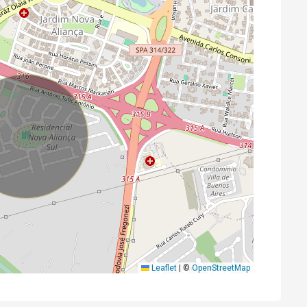
Leaflet
|
©
OpenStreetMap