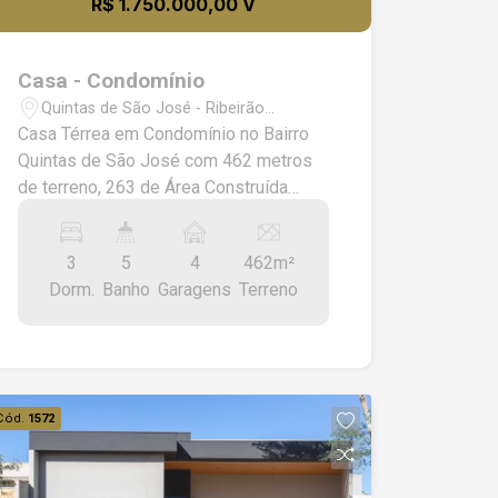
R$ 1.750.000,00 V
Casa - Condomínio
Quintas de São José - Ribeirão
Preto/SP
Casa Térrea em Condomínio no Bairro
Quintas de São José com 462 metros
de terreno, 263 de Área Construída
sendo 3 Suítes todas com Armários (
Closet ), living 3 Ambientes, Lavabo,
3
5
4
462m²
Cozinha Planejada Integrada com
Dorm.
Banho
Garagens
Terreno
Varanda Gourmet, Água Quente em
todos os Banheiros e varanda Gourmet,
Piscina Aquecida, Depósito,4 Vagas de
Garagem.
Cód.
1572