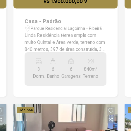
R$ 1.900.000,00 V
Casa - Padrão
Parque Residencial Lagoinha - Ribeirão
Preto/SP
Linda Residência térrea ampla com
muito Quintal e Área verde, terreno com
840 metros, 397 de área construída, 3
lindas suítes com ar-condicionado,
armários, Closet, 3 Salas, Lavabo,
3
6
6
840m²
Escritório, Varanda Gourmet completa
Dorm.
Banho
Garagens
Terreno
com Fogão a lenha, Churrasqueira,
Piscina, Campo de Futebol, Academia,
Canil,6 Vagas de Garagem.
Cód.
954