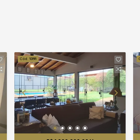
Cód.
1391