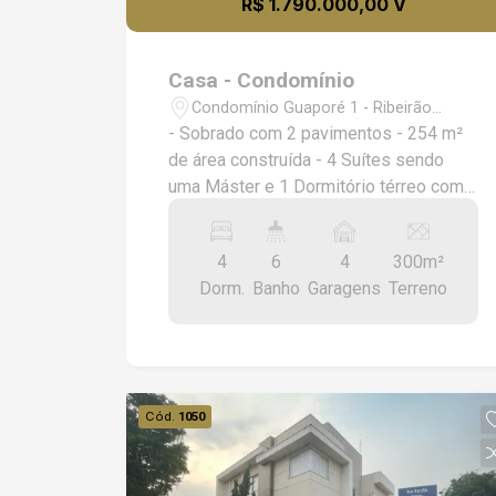
R$ 1.790.000,00 V
Casa - Condomínio
Condomínio Guaporé 1 - Ribeirão
Preto/SP
- Sobrado com 2 pavimentos - 254 m²
de área construída - 4 Suítes sendo
uma Máster e 1 Dormitório térreo com
Banheiro - Sala living sendo dois
ambientes - Lavabo - Cozinha - Área
4
6
4
300m²
dormitório e banheiro de serviço -
Dorm.
Banho
Garagens
Terreno
Quintal com piscina aquecida e varanda
gourmet - 2 Vagas de Garagem
Cobertas e 2 Vagas de Garagem
Descobertas - Aquecimento solar. -
Piscina
Cód.
1050