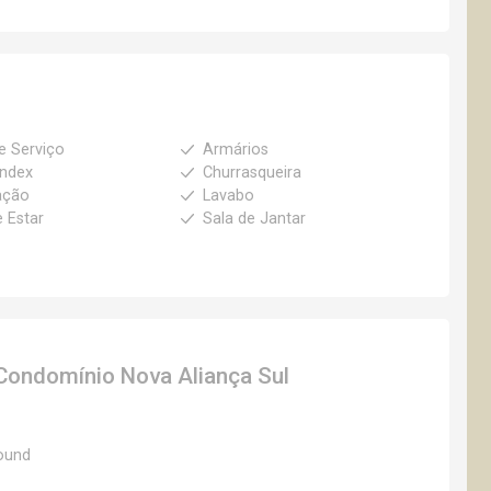
e Serviço
Armários
index
Churrasqueira
ação
Lavabo
e Estar
Sala de Jantar
Condomínio Nova Aliança Sul
ound