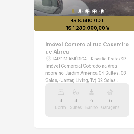
R$ 8.600,00 L
R$ 1.280.000,00 V
Imóvel Comercial rua Casemiro
de Abreu
JARDIM AMÉRICA - Ribeirão Preto/SP
Imóvel Comercial Sobrado na área
nobre no Jardim América 04 Suítes, 03
Salas, (Jantar, Living, Tv) 02 Salas
Intimas no andar superior, Copa,
Cozinha, Lavabo, Escritório, Armários
4
4
6
6
embutidos nos Dormitórios, Cozinhas e
Dorm.
Suítes
Banho
Garagens
Banheiro, Piscina, Churrasqueira,
Vestiários, Dependência de
Funcionários, Garagem com 06 Vagas.