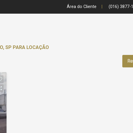
Área do Cliente
|
(016) 3877-
TO, SP PARA LOCAÇÃO
Re